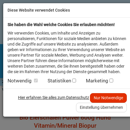
Diese Website verwendet Cookies
Sie haben die Wahl welche Cookies Sie erlauben möchten!
Wir verwenden Cookies, um Inhalte und Anzeigen zu
personalisieren, Funktionen für soziale Medien anbieten zu können
und die Zugriffe auf unsere Website zu analysieren. Außerdem
geben wir Informationen zu Ihrer Verwendung unserer Website an
unsere Partner für soziale Medien, Werbung und Analysen weiter.
Unsere Partner führen diese Informationen möglicherweise mit
weiteren Daten zusammen, die Sie ihnen bereitgestellt haben oder
die sie im Rahmen Ihrer Nutzung der Dienste gesammelt haben.
Notwendig
Statistiken
Marketing
Zutaten A-Z
Futterwissen
mit Vorrat SPAREN
AllesFinder
Service FAQ
Verkäufer vor Ort
Startseite
Heimtier
Hund Futterzusätze
Hier erfahren Sie alles zum Datenschutz
Nur Notwendige
Einstellung übernehmen
Bio Eierschalen Pulver 600g Hund
Vitamin/Mineral Biopur