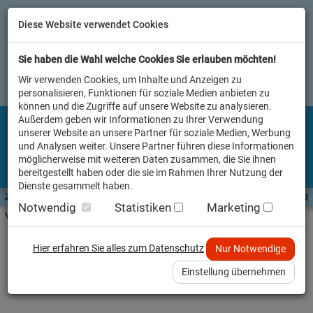
Diese Website verwendet Cookies
Sie haben die Wahl welche Cookies Sie erlauben möchten!
Wir verwenden Cookies, um Inhalte und Anzeigen zu
personalisieren, Funktionen für soziale Medien anbieten zu
können und die Zugriffe auf unsere Website zu analysieren.
Außerdem geben wir Informationen zu Ihrer Verwendung
unserer Website an unsere Partner für soziale Medien, Werbung
und Analysen weiter. Unsere Partner führen diese Informationen
möglicherweise mit weiteren Daten zusammen, die Sie ihnen
bereitgestellt haben oder die sie im Rahmen Ihrer Nutzung der
Dienste gesammelt haben.
Zutaten A-Z
Futterwissen
mit Vorrat SPAREN
AllesFinder
Service FAQ
Notwendig
Statistiken
Marketing
Verkäufer vor Ort
Versandkosten
Hier erfahren Sie alles zum Datenschutz
Nur Notwendige
Die Versandkosten in Deutschland betragen 4,00 EUR.
Einstellung übernehmen
Ab einem Warenwert von 59,00 EUR ist die Lieferung kostenlos.