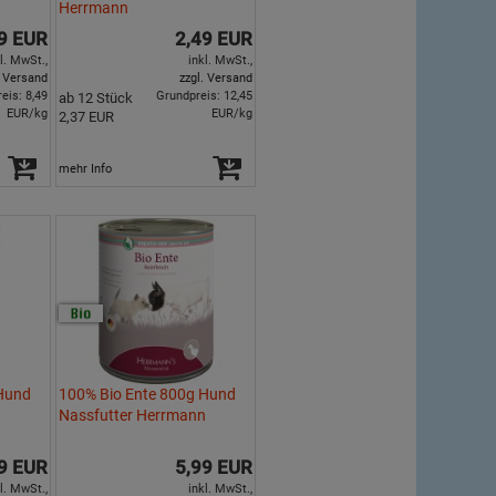
Herrmann
9 EUR
2,49 EUR
l. MwSt.,
inkl. MwSt.,
. Versand
zzgl. Versand
eis: 8,49
Grundpreis: 12,45
ab 12 Stück
EUR/kg
EUR/kg
2,37 EUR
mehr Info
 Hund
100% Bio Ente 800g Hund
n
Nassfutter Herrmann
9 EUR
5,99 EUR
l. MwSt.,
inkl. MwSt.,