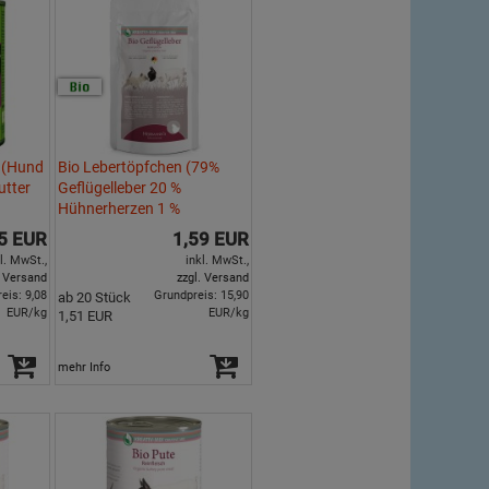
 (Hund
Bio Lebertöpfchen (79%
utter
Geflügelleber 20 %
Hühnerherzen 1 %
Flohsamen) 100g Hund
5 EUR
1,59 EUR
Nassfutter Herrmann
l. MwSt.,
inkl. MwSt.,
. Versand
zzgl. Versand
eis: 9,08
Grundpreis: 15,90
ab 20 Stück
EUR/kg
EUR/kg
1,51 EUR
mehr Info