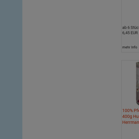
ab 6 Stüc
6,45 EUR
mehr Info
100% Pf
400g Hu
Herrma