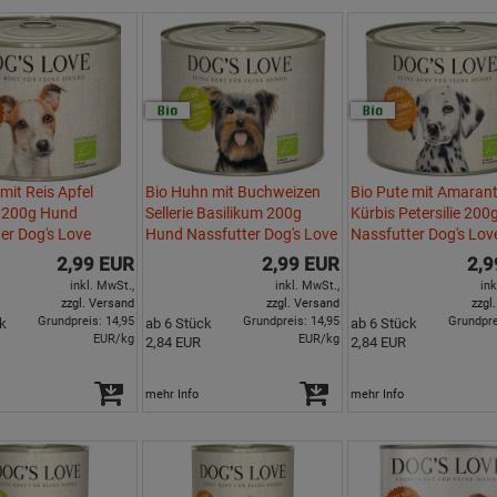
mit Reis Apfel
Bio Huhn mit Buchweizen
Bio Pute mit Amaran
i 200g Hund
Sellerie Basilikum 200g
Kürbis Petersilie 20
er Dog's Love
Hund Nassfutter Dog's Love
Nassfutter Dog's Lov
2,99 EUR
2,99 EUR
2,9
inkl. MwSt.,
inkl. MwSt.,
ink
zzgl. Versand
zzgl. Versand
zzgl
Grundpreis: 14,95
Grundpreis: 14,95
Grundpre
k
ab 6 Stück
ab 6 Stück
EUR/kg
EUR/kg
2,84 EUR
2,84 EUR
mehr Info
mehr Info