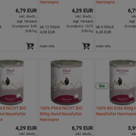
Herrmann
Herrmann
6,79 EUR
4,29 EUR
6,7
inkl. MwSt.,
inkl. MwSt.,
ink
zzgl. Versand
zzgl. Versand
zzgl
Grundpreis: 8,49
Grundpreis: 10,73
Grundpr
k
ab 12 Stück
ab 6 Stück
EUR/kg
EUR/kg
4,08 EUR
6,45 EUR
mehr Info
mehr Info
erd NICHT BIO
100% Pferd NICHT BIO
100% Bio Ente 400g
nd Nassfutter
800g Hund Nassfutter
Nassfutter Herrman
nn
Herrmann
4,29 EUR
6,79 EUR
3,9
inkl. MwSt.,
inkl. MwSt.,
ink