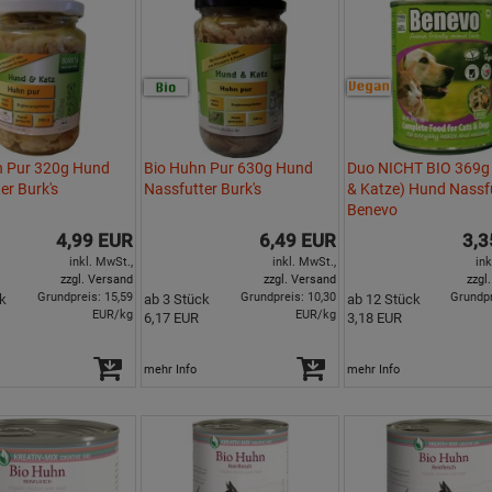
n Pur 320g Hund
Bio Huhn Pur 630g Hund
Duo NICHT BIO 369g
er Burk's
Nassfutter Burk's
& Katze) Hund Nassf
Benevo
4,99 EUR
6,49 EUR
3,3
inkl. MwSt.,
inkl. MwSt.,
ink
zzgl. Versand
zzgl. Versand
zzgl
Grundpreis: 15,59
Grundpreis: 10,30
Grundpr
k
ab 3 Stück
ab 12 Stück
EUR/kg
EUR/kg
6,17 EUR
3,18 EUR
mehr Info
mehr Info