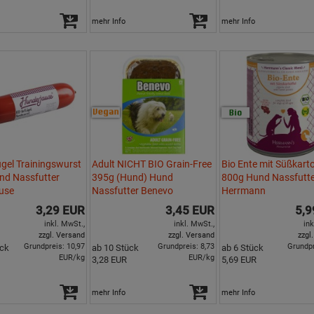
mehr Info
mehr Info
ügel Trainingswurst
Adult NICHT BIO Grain-Free
Bio Ente mit Süßkarto
nd Nassfutter
395g (Hund) Hund
800g Hund Nassfutt
use
Nassfutter Benevo
Herrmann
3,29 EUR
3,45 EUR
5,9
inkl. MwSt.,
inkl. MwSt.,
ink
zzgl. Versand
zzgl. Versand
zzgl
Grundpreis: 10,97
Grundpreis: 8,73
Grundpr
ück
ab 10 Stück
ab 6 Stück
EUR/kg
EUR/kg
3,28 EUR
5,69 EUR
mehr Info
mehr Info