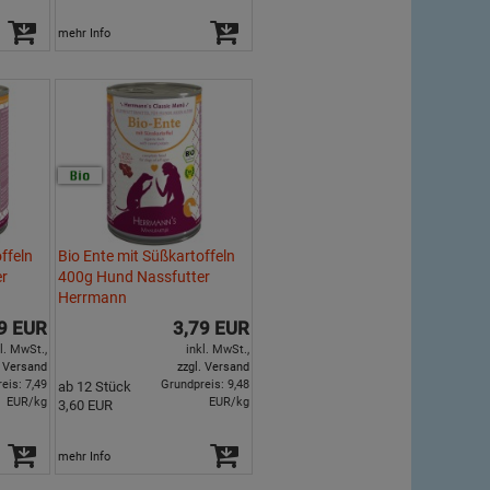
mehr Info
ffeln
Bio Ente mit Süßkartoffeln
er
400g Hund Nassfutter
Herrmann
9 EUR
3,79 EUR
l. MwSt.,
inkl. MwSt.,
. Versand
zzgl. Versand
eis: 7,49
Grundpreis: 9,48
ab 12 Stück
EUR/kg
EUR/kg
3,60 EUR
mehr Info