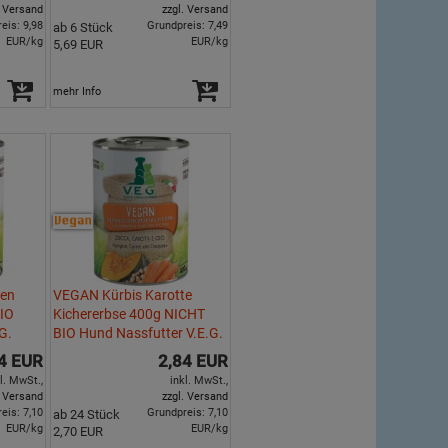
. Versand
zzgl. Versand
eis: 9,98
Grundpreis: 7,49
ab 6 Stück
EUR/kg
EUR/kg
5,69 EUR
mehr Info
sen
VEGAN Kürbis Karotte
BIO
Kichererbse 400g NICHT
G.
BIO Hund Nassfutter V.E.G.
4 EUR
2,84 EUR
l. MwSt.,
inkl. MwSt.,
. Versand
zzgl. Versand
eis: 7,10
Grundpreis: 7,10
ab 24 Stück
EUR/kg
EUR/kg
2,70 EUR