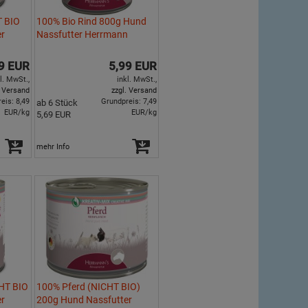
 BIO
100% Bio Rind 800g Hund
er
Nassfutter Herrmann
9 EUR
5,99 EUR
l. MwSt.,
inkl. MwSt.,
. Versand
zzgl. Versand
eis: 8,49
Grundpreis: 7,49
ab 6 Stück
EUR/kg
EUR/kg
5,69 EUR
mehr Info
HT BIO
100% Pferd (NICHT BIO)
er
200g Hund Nassfutter