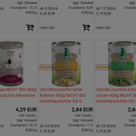
zzgl. Versand
zzgl. Versand
zzgl
Grundpreis: 10,73
Grundpreis: 8,49
Grundpr
ück
ab 6 Stück
ab 12 Stück
EUR/kg
EUR/kg
6,45 EUR
3,79 EUR
mehr Info
mehr Info
ege NICHT BIO 400g
VEGAN Kartoffel Apfel
VEGAN Zucchini Erb
ssfutter Herrmann
Bohnen 400g NICHT BIO
Linsen 400g NICHT 
Hund Nassfutter V.E.G.
Hund Nassfutter V.E.
4,29 EUR
2,84 EUR
2,8
inkl. MwSt.,
inkl. MwSt.,
ink
zzgl. Versand
zzgl. Versand
zzgl
Grundpreis: 10,73
Grundpreis: 7,10
Grundpr
ück
ab 24 Stück
ab 24 Stück
EUR/kg
EUR/kg
2,70 EUR
2,70 EUR