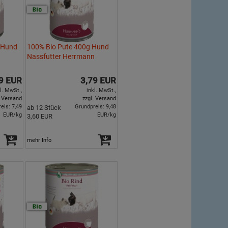
 Hund
100% Bio Pute 400g Hund
n
Nassfutter Herrmann
9 EUR
3,79 EUR
l. MwSt.,
inkl. MwSt.,
. Versand
zzgl. Versand
eis: 7,49
Grundpreis: 9,48
ab 12 Stück
EUR/kg
EUR/kg
3,60 EUR
mehr Info