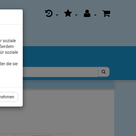
r soziale
ußerdem
ür soziale
er die sie
rnehmen