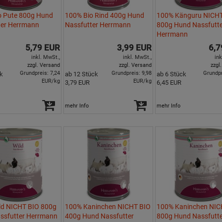
o Pute 800g Hund
100% Bio Rind 400g Hund
100% Känguru NICHT
ter Herrmann
Nassfutter Herrmann
800g Hund Nassfutt
Herrmann
5,79 EUR
3,99 EUR
6,7
inkl. MwSt.,
inkl. MwSt.,
ink
zzgl. Versand
zzgl. Versand
zzgl
Grundpreis: 7,24
Grundpreis: 9,98
Grundpr
k
ab 12 Stück
ab 6 Stück
EUR/kg
EUR/kg
3,79 EUR
6,45 EUR
mehr Info
mehr Info
ld NICHT BIO 800g
100% Kaninchen NICHT BIO
100% Kaninchen NIC
ssfutter Herrmann
400g Hund Nassfutter
800g Hund Nassfutt