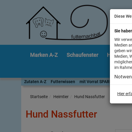
Diese We
Sie habe
Wir verwe
Medien an
geben wir
Marken A-Z
Schaufenster
Heimtier
Medien, W
möglicher
im Rahme
Notwen
Zutaten A-Z
Futterwissen
mit Vorrat SPAREN
AllesF
Hier er
Startseite
Heimtier
Hund Nassfutter
Hund Nassfutter