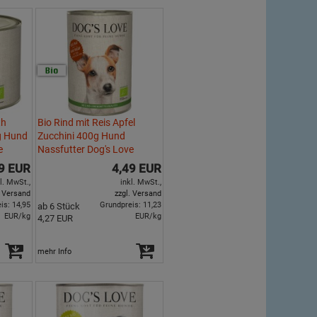
th
Bio Rind mit Reis Apfel
0g Hund
Zucchini 400g Hund
e
Nassfutter Dog's Love
9 EUR
4,49 EUR
l. MwSt.,
inkl. MwSt.,
. Versand
zzgl. Versand
is: 14,95
Grundpreis: 11,23
ab 6 Stück
EUR/kg
EUR/kg
4,27 EUR
mehr Info