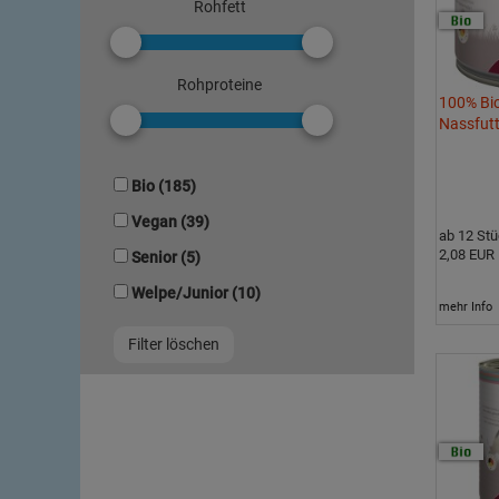
Rohfett
Rohproteine
100% Bi
Nassfut
Bio (185)
Vegan (39)
ab 12 St
2,08 EUR
Senior (5)
Welpe/Junior (10)
mehr Info