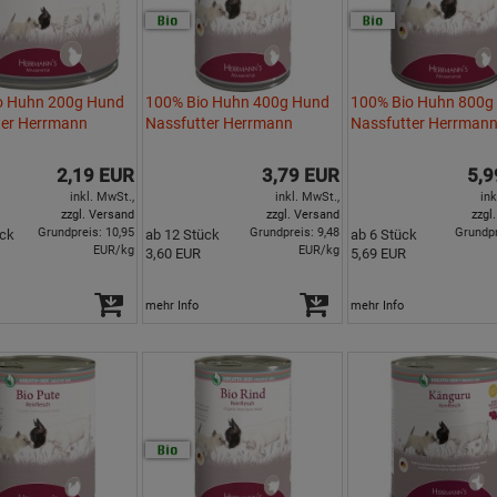
o Huhn 200g Hund
100% Bio Huhn 400g Hund
100% Bio Huhn 800g
ter Herrmann
Nassfutter Herrmann
Nassfutter Herrman
2,19 EUR
3,79 EUR
5,9
inkl. MwSt.,
inkl. MwSt.,
ink
zzgl. Versand
zzgl. Versand
zzgl
Grundpreis: 10,95
Grundpreis: 9,48
Grundpr
ück
ab 12 Stück
ab 6 Stück
EUR/kg
EUR/kg
3,60 EUR
5,69 EUR
mehr Info
mehr Info