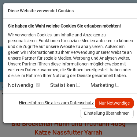
Diese Website verwendet Cookies
Sie haben die Wahl welche Cookies Sie erlauben möchten!
Wir verwenden Cookies, um Inhalte und Anzeigen zu
personalisieren, Funktionen für soziale Medien anbieten zu können
und die Zugriffe auf unsere Website zu analysieren. Außerdem
geben wir Informationen zu Ihrer Verwendung unserer Website an
unsere Partner für soziale Medien, Werbung und Analysen weiter.
Unsere Partner führen diese Informationen möglicherweise mit
weiteren Daten zusammen, die Sie ihnen bereitgestellt haben oder
die sie im Rahmen Ihrer Nutzung der Dienste gesammelt haben.
Notwendig
Statistiken
Marketing
Zutaten A-Z
Futterwissen
mit Vorrat SPAREN
AllesFinder
Service FAQ
Verkäufer vor Ort
Startseite
Heimtier
Katze Nassfutter
Hier erfahren Sie alles zum Datenschutz
Nur Notwendige
Einstellung übernehmen
Bio Bröckchen Huhn und Truthahn 405g
Katze Nassfutter Yarrah