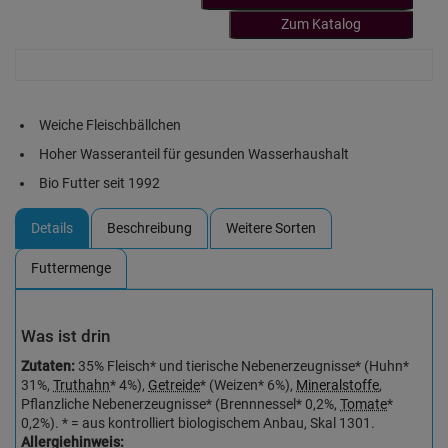
Zum Katalog
Weiche Fleischbällchen
Hoher Wasseranteil für gesunden Wasserhaushalt
Bio Futter seit 1992
Details
Beschreibung
Weitere Sorten
Futtermenge
Was ist drin
Zutaten:
35% Fleisch* und tierische Nebenerzeugnisse* (Huhn*
31%,
Truthahn
* 4%),
Getreide
* (Weizen* 6%),
Mineralstoffe
,
Pflanzliche Nebenerzeugnisse* (Brennnessel* 0,2%,
Tomate
*
0,2%). * = aus kontrolliert biologischem Anbau, Skal 1301.
Allergiehinweis: