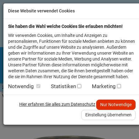
Diese Website verwendet Cookies
Sie haben die Wahl welche Cookies Sie erlauben möchten!
Wir verwenden Cookies, um Inhalte und Anzeigen zu
personalisieren, Funktionen für soziale Medien anbieten zu können
und die Zugriffe auf unsere Website zu analysieren. Außerdem
geben wir Informationen zu Ihrer Verwendung unserer Website an
unsere Partner für soziale Medien, Werbung und Analysen weiter.
Unsere Partner führen diese Informationen möglicherweise mit
weiteren Daten zusammen, die Sie ihnen bereitgestellt haben oder
die sie im Rahmen Ihrer Nutzung der Dienste gesammelt haben.
Notwendig
Statistiken
Marketing
Zutaten A-Z
Futterwissen
mit Vorrat SPAREN
AllesFinder
Service FAQ
Verkäufer vor Ort
Hier erfahren Sie alles zum Datenschutz
Nur Notwendige
48er-SET Bio Gans mit Buchweizen 400g
Einstellung übernehmen
Hund Nassfutter Herrmann