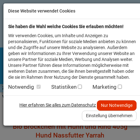
Diese Website verwendet Cookies
Sie haben die Wahl welche Cookies Sie erlauben möchten!
Wir verwenden Cookies, um Inhalte und Anzeigen zu
personalisieren, Funktionen für soziale Medien anbieten zu können
und die Zugriffe auf unsere Website zu analysieren. Außerdem
geben wir Informationen zu Ihrer Verwendung unserer Website an
unsere Partner für soziale Medien, Werbung und Analysen weiter.
Unsere Partner führen diese Informationen möglicherweise mit
weiteren Daten zusammen, die Sie ihnen bereitgestellt haben oder
die sie im Rahmen Ihrer Nutzung der Dienste gesammelt haben.
Notwendig
Statistiken
Marketing
Zutaten A-Z
Futterwissen
mit Vorrat SPAREN
AllesFinder
Service FAQ
Verkäufer vor Ort
Startseite
Heimtier
Hund Nassfutter
Hier erfahren Sie alles zum Datenschutz
Nur Notwendige
Einstellung übernehmen
Bio Bröckchen mit Huhn und Rind 405g
Hund Nassfutter Yarrah